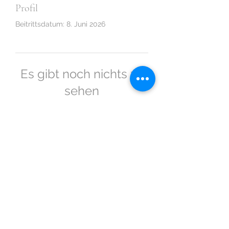
Profil
Beitrittsdatum: 8. Juni 2026
Es gibt noch nichts zu
sehen
Wenn dieses Mitglied Infos über
sich selbst hinzufügt, erscheinen
diese hier.
Backhausgemeinschaft Benningen e.V.
Backhaus.Benningen@t-online.de