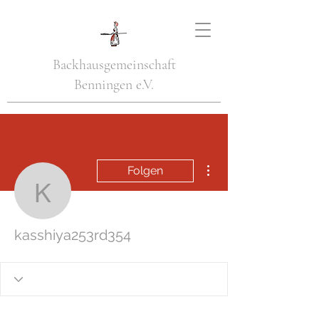
Backhausgemeinschaft
Benningen e.V.
Weitere Optionen
Folgen
kasshiya253rd354
kasshiya253rd354