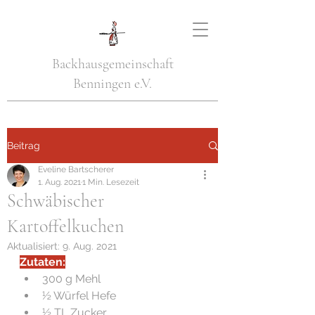
Backhausgemeinschaft
Benningen e.V.
Beitrag
Eveline Bartscherer
1. Aug. 2021
1 Min. Lesezeit
Schwäbischer
Kartoffelkuchen
Aktualisiert:
9. Aug. 2021
Zutaten:
300 g Mehl 
½ Würfel Hefe 
½ TL Zucker 