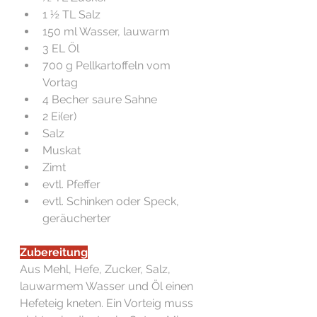
1 ½ TL Salz 
150 ml Wasser, lauwarm 
3 EL Öl 
700 g Pellkartoffeln vom 
Vortag 
4 Becher saure Sahne 
2 Ei(er) 
Salz 
Muskat 
Zimt 
evtl. Pfeffer 
evtl. Schinken oder Speck, 
geräucherter 
Zubereitung
Aus Mehl, Hefe, Zucker, Salz, 
lauwarmem Wasser und Öl einen 
Hefeteig kneten. Ein Vorteig muss 