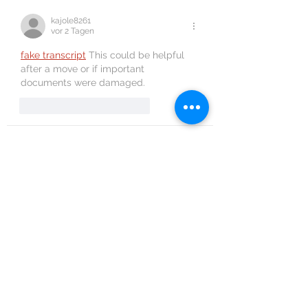
kajole8261
vor 2 Tagen
fake transcript
 This could be helpful 
after a move or if important 
documents were damaged.
Gefällt mir
Antworten
Maureen Wankling
01. Aug.
Was scrolling through the app store 
and 
Connect Master
 looked different 
because of the face cards. I tried it 
and was surprised how much I enjoyed 
the puzzle loop: scan, compare, swap, 
confirm. The hook was when I found a 
group based on all characters having 
a similar head shape, something I had 
overlooked. The game makes you feel 
observant.